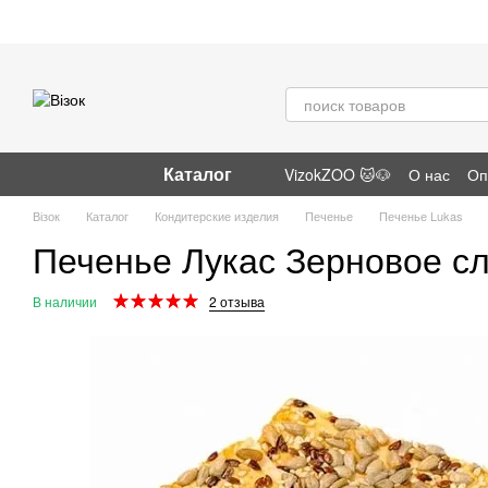
Перейти к основному контенту
Каталог
VizokZOO 🐱🐶
О нас
Оп
Отзывы о магазине
Візок
Каталог
Кондитерские изделия
Печенье
Печенье Lukas
Печенье Лукас Зерновое сл
В наличии
2 отзыва