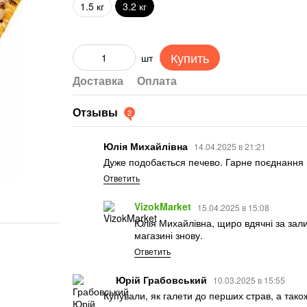
1.5 кг
3.2 кг
Купить
шт
Доставка
Оплата
Отзывы
2
Юлія Михайлівна
14.04.2025 в 21:21
Дуже подобається печево. Гарне поєднання 
Ответить
VizokMarket
15.04.2025 в 15:08
Юлія Михайлівна, щиро вдячні за зали
магазині знову.
Ответить
Юрій Грабовський
10.03.2025 в 15:55
Купували, як галети до перших страв, а тако