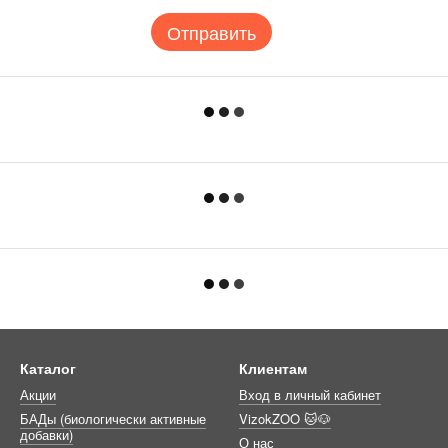
Отправить
Каталог
Клиентам
Акции
Вход в личный кабинет
БАДы (биологически активные
VizokZOO 🐱🐶
добавки)
О нас