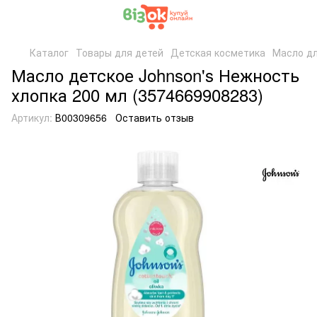
Каталог
Товары для детей
Детская косметика
Масло дл
Масло детское Johnson's Нежность
хлопка 200 мл (3574669908283)
Артикул:
В00309656
Оставить отзыв