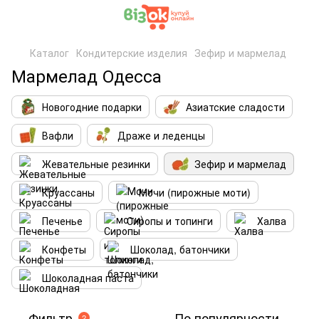
Каталог
Кондитерские изделия
Зефир и мармелад
Мармелад Одесса
Новогодние подарки
Азиатские сладости
Вафли
Драже и леденцы
Жевательные резинки
Зефир и мармелад
Круассаны
Мочи (пирожные моти)
Печенье
Сиропы и топинги
Халва
Конфеты
Шоколад, батончики
Шоколадная паста
Фильтр
По популярности
2