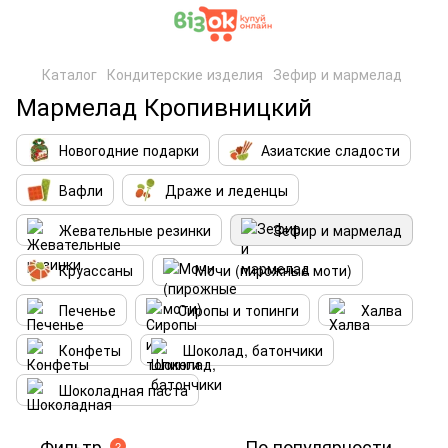
Каталог
Кондитерские изделия
Зефир и мармелад
Мармелад Кропивницкий
Новогодние подарки
Азиатские сладости
Вафли
Драже и леденцы
Жевательные резинки
Зефир и мармелад
Круассаны
Мочи (пирожные моти)
Печенье
Сиропы и топинги
Халва
Конфеты
Шоколад, батончики
Шоколадная паста
Фильтр
По популярности
2