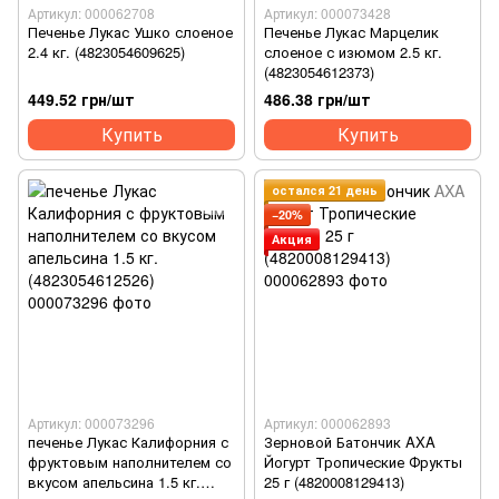
Артикул: 000062708
Артикул: 000073428
Печенье Лукас Ушко слоеное
Печенье Лукас Марцелик
2.4 кг. (4823054609625)
слоеное с изюмом 2.5 кг.
(4823054612373)
449.52 грн/шт
486.38 грн/шт
Купить
Купить
остался 21 день
−20%
Акция
Артикул: 000073296
Артикул: 000062893
печенье Лукас Калифорния с
Зерновой Батончик AXA
фруктовым наполнителем со
Йогурт Тропические Фрукты
вкусом апельсина 1.5 кг.
25 г (4820008129413)