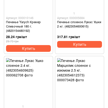
1
Артикул: 000010146
Артикул: 000005684
Печенье Yarych Крекер
Печенье слоеное Лукас Ушки
Сливочный 180 г.
2 кг. (4823054600615)
(4820154480192)
28.24 грн/шт
317.81 грн/шт
29.73 грн
Купить
Купить
1