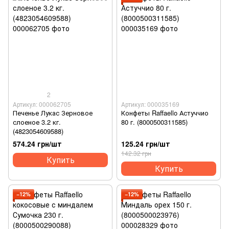
2
Артикул: 000062705
Артикул: 000035169
Печенье Лукас Зерновое
Конфеты Raffaello Астуччио
слоеное 3.2 кг.
80 г. (8000500311585)
(4823054609588)
574.24 грн/шт
125.24 грн/шт
142.32 грн
Купить
Купить
−12%
−12%