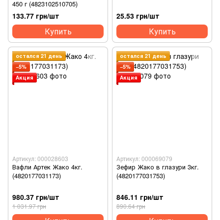
450 г (4823102510705)
133.77 грн/шт
25.53 грн/шт
Купить
Купить
остался 21 день
остался 21 день
−5%
−5%
Акция
Акция
Артикул: 000028603
Артикул: 000069079
Вафли Артек Жако 4кг.
Зефир Жако в глазури 3кг.
(4820177031173)
(4820177031753)
980.37 грн/шт
846.11 грн/шт
1 031.97 грн
890.64 грн