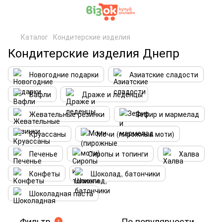
Каталог
Кондитерские изделия
Кондитерские изделия Днепр
Новогодние подарки
Азиатские сладости
Вафли
Драже и леденцы
Жевательные резинки
Зефир и мармелад
Круассаны
Мочи (пирожные моти)
Печенье
Сиропы и топинги
Халва
Конфеты
Шоколад, батончики
Шоколадная паста
Фильтр
По популярности
1