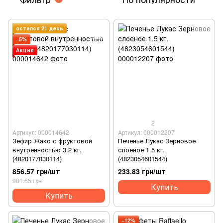
остался 21 день
−5%
Акция
2
Артикул: 000014642
Артикул: 000012207
Зефир Жако с фруктовой
Печенье Лукас Зерновое
внутренностью 3.2 кг.
слоеное 1.5 кг.
(4820177030114)
(4823054601544)
856.57 грн/шт
233.83 грн/шт
901.65 грн
Купить
Купить
−12%