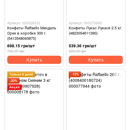
Артикул: 000028332
Артикул: 000070990
Конфеты Raffaello Миндаль
Конфеты Лукас Лукася 2.5 кг
Орех в коробке 300 г.
(4823054611390)
(5413548040875)
698.15 грн/шт
539.36 грн/шт
793.35 грн
599.29 грн
Купить
Купить
Только 6 дней
−12%
−20%
Акция