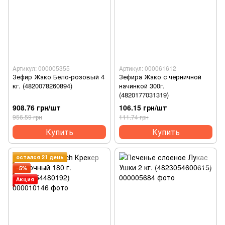
Артикул: 000005355
Артикул: 000061612
Зефир Жако Бело-розовый 4
Зефира Жако с черничной
кг. (4820078260894)
начинкой 300г.
(4820177031319)
908.76 грн/шт
106.15 грн/шт
956.59 грн
111.74 грн
Купить
Купить
остался 21 день
−5%
Акция