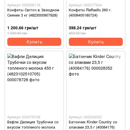
Артикул: 000008178
Артикул: 000077944
Конфеты Світоч в Звездном
Конфеты Raffaello 260 г.
Сиянии 3 кг (4823000907928)
(4008400180724)
1 200.66 грн/шт
398.24 грн/шт
1 500.83 грн
452.55 грн
Купить
Купить
Артикул: 000078728
Артикул: 000028352
Вафли Делиция Трубочки со
Батончик Kinder Country со
вкусом топленого молока
злаками 23,5 г (40084176)