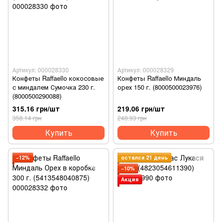
Артикул: 000028330
Артикул: 000028329
Конфеты Raffaello кокосовые
Конфеты Raffaello Миндаль
с миндалем Сумочка 230 г.
орех 150 г. (8000500023976)
(8000500290088)
315.16 грн/шт
219.06 грн/шт
358.14 грн
248.93 грн
Купить
Купить
−12%
остался 21 день
−10%
Акция