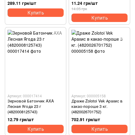
(4823054612526)
289.11 грн/шт
11.24 грн/шт
14.05 грн
Купить
Купить
Артикул: 000017414
Артикул: 000005158
Зерновой Батончик AXA
Драже Zolotoi Vek Арахис в
Лесная Ягода 23 г
какао-пороше 3 кг.
(4820008125743)
(4820026701752)
12.79 грн/шт
702.91 грн/шт
Купить
Купить