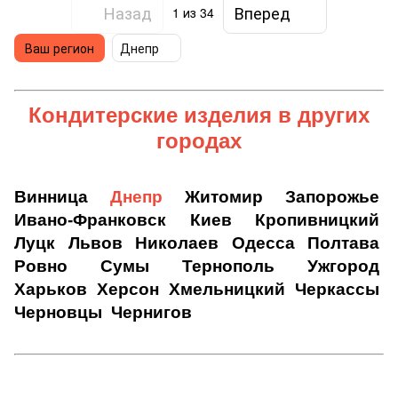
Назад
Вперед
1
из 34
Ваш регион
Днепр
Кондитерские изделия
в других
городах
Винница
Днепр
Житомир
Запорожье
Ивано-Франковск
Киев
Кропивницкий
Луцк
Львов
Николаев
Одесса
Полтава
Ровно
Сумы
Тернополь
Ужгород
Харьков
Херсон
Хмельницкий
Черкассы
Черновцы
Чернигов