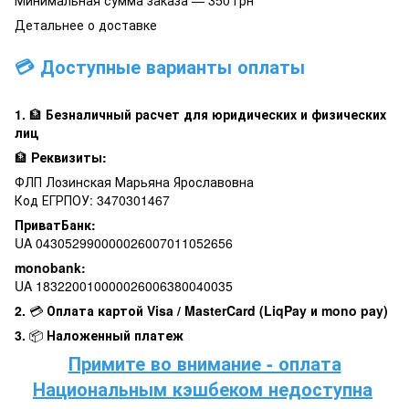
Минимальная сумма заказа — 350 грн
Детальнее о доставке
💳 Доступные варианты оплаты
1.
🏦
Безналичный расчет для юридических и физических
лиц
🏦
Реквизиты:
ФЛП Лозинская Марьяна Ярославовна
Код ЕГРПОУ: 3470301467
ПриватБанк:
UA 043052990000026007011052656
monobank:
UA 183220010000026006380040035
2.
💳
Оплата картой Visa / MasterCard (LiqPay и mono pay)
3.
📦
Наложенный платеж
Примите во внимание - оплата
Национальным кэшбеком недоступна