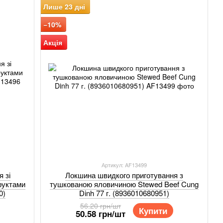
Лише 23 дні
−10%
Акція
Артикул: AF13499
 зі
Локшина швидкого приготування з
руктами
тушкованою яловичиною Stewed Beef Cung
0)
Dinh 77 г. (8936010680951)
56.20 грн/шт
Купити
50.58 грн/шт