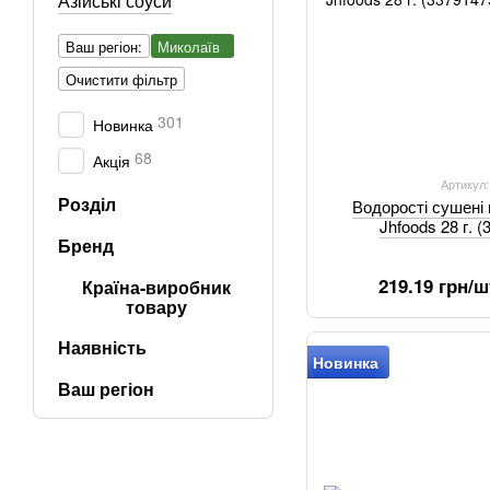
Азійські соуси
Ваш регіон:
Миколаїв
Очистити фільтр
301
Новинка
68
Акція
Артикул
Розділ
Водорості сушені 
Jhfoods 28 г. 
Бренд
219.19 грн/ш
Країна-виробник
товару
Наявність
Новинка
Ваш регіон