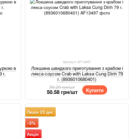
Артикул: AF13497
уркою в
Локшина швидкого приготування з крабом і
 г.
лякса-соусом Crab with Laksa Cung Dinh 79
г. (8936010680401)
56.20 грн/шт
Купити
50.58 грн/шт
Лише 23 дні
−5%
Акція