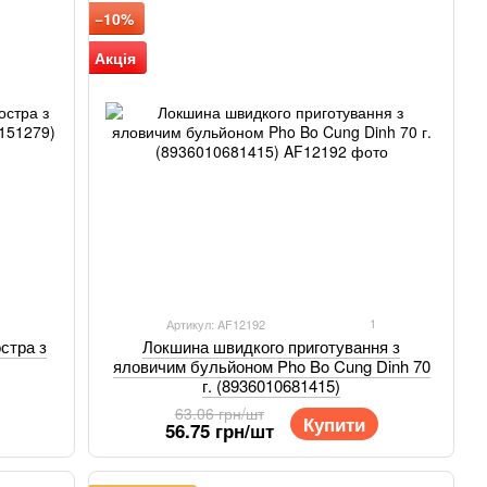
−10%
Акція
1
Артикул: AF12192
стра з
Локшина швидкого приготування з
яловичим бульйоном Pho Bo Cung Dinh 70
г. (8936010681415)
63.06 грн/шт
Купити
56.75 грн/шт