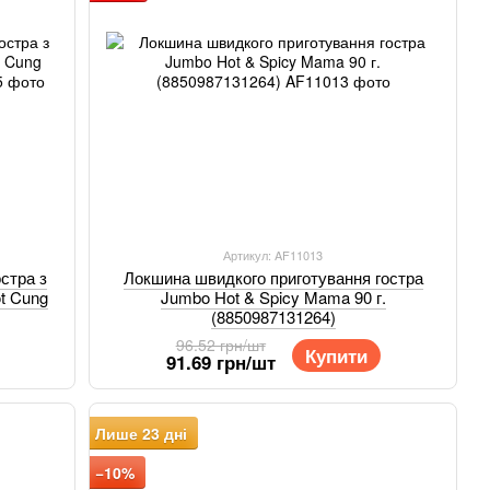
Артикул: AF11013
стра з
Локшина швидкого приготування гостра
t Cung
Jumbo Hot & Spicy Mama 90 г.
(8850987131264)
96.52 грн/шт
Купити
91.69 грн/шт
Лише 23 дні
−10%