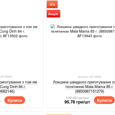
−5%
Акція
: AF13502
Артикул: AF13943
риготування з том ям
Локшина швидкого приготування го
Cung Dinh 84 г.
телятиною Mala Mama 85 г.
0682146)
(8850987151279)
100.82 грн/шт
Купити
Купити
т
95.78 грн/шт