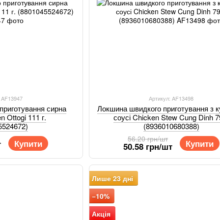
: AF13947
Артикул: AF13498
приготування сирна
Локшина швидкого приготування з к
 Ottogi 111 г.
соусі Chicken Stew Cung Dinh 79
5524672)
(8936010680388)
56.20 грн/шт
Купити
Купити
т
50.58 грн/шт
Лише 23 дні
−10%
Акція