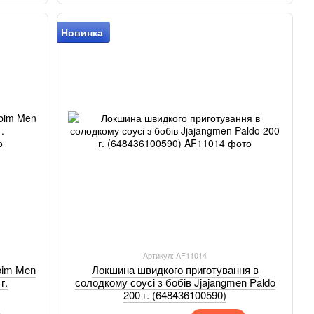
Новинка
Артикул: AF11014
bim Men
Локшина швидкого приготування в
г.
солодкому соусі з бобів Jjajangmen Paldo
200 г. (648436100590)