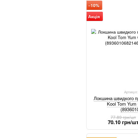
−10%
Акція
Артикул
Локшина швидкого п
Kool Tom Yum 
(893601
77.89 грн/шт
70.10 грн/ш