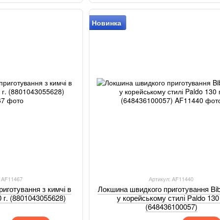
Новинка
: AF11467
Артикул: AF11440
иготування з кимчі в
Локшина швидкого приготування Bi
 г. (8801043055628)
у корейському стилі Paldo 130 
(648436100057)