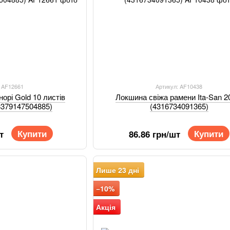
: AF12661
Артикул: AF10438
норі Gold 10 листів
Локшина свіжа рамени Ita-San 20
(3379147504885)
(4316734091365)
Купити
Купити
т
86.86 грн/шт
Лише 23 дні
−10%
Акція