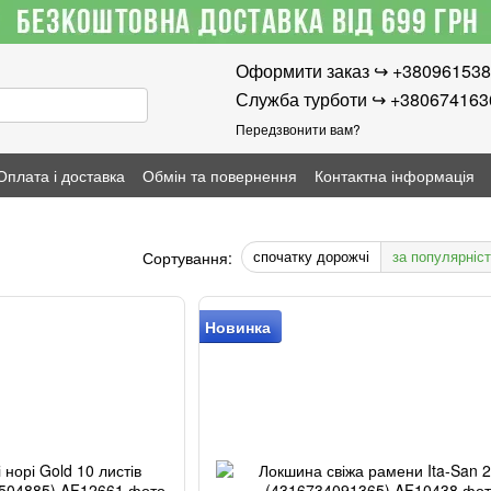
Оформити заказ ↪︎ +38096153
Служба турботи ↪︎ +38067416
Передзвонити вам?
Оплата і доставка
Обмін та повернення
Контактна інформація
спочатку дорожчі
за популярніс
Сортування:
Новинка