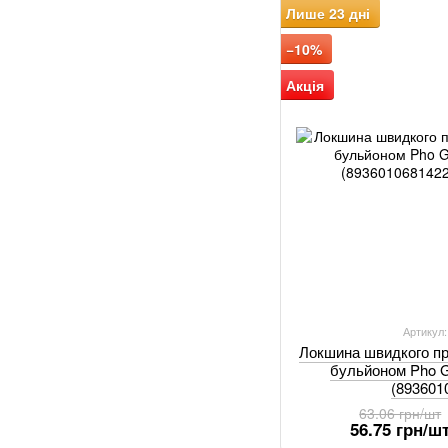
Лише 23 дні
−10%
Акція
Артикул
Локшина швидкого пр
бульйоном Pho G
(893601
63.06 грн/шт
56.75 грн/ш