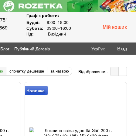
Графік роботи:
8751
Будні:
8:00–18:00
Мій кошик
3669
Субота:
09:00–16:00
Нд:
Вихідний
Вхід
Блог
Публічний Договір
Укр
Рус
тю
спочатку дешевше
за назвою
Відображення:
Новинка