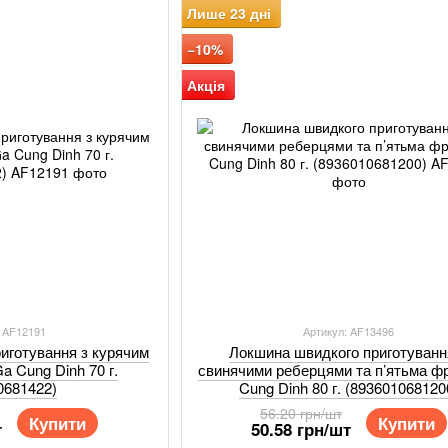
Лише 23 дні
−10%
Акція
: AF12191
Артикул: AF13496
иготування з курячим
Локшина швидкого приготування
a Cung Dinh 70 г.
свинячими реберцями та п’ятьма ф
0681422)
Cung Dinh 80 г. (893601068120
56.20 грн/шт
Купити
Купити
т
50.58 грн/шт