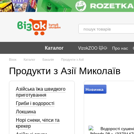
Перейти до основного контенту
Каталог
VizokZOO 🐱🐶
Про нас
Відгуки про магазин
Візок
Каталог
Бакалія
Продукти з Азії
Продукти з Азії Миколаїв
Азійська їжа швидкого
Новинка
приготування
Гриби і водорості
Локшина
Норі снеки, чіпси та
крекер