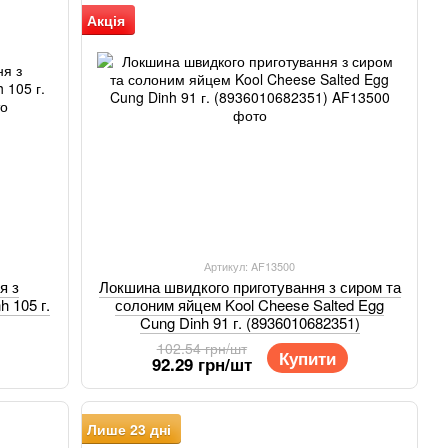
Акція
Артикул: AF13500
я з
Локшина швидкого приготування з сиром та
 105 г.
солоним яйцем Kool Cheese Salted Egg
Cung Dinh 91 г. (8936010682351)
102.54 грн/шт
Купити
92.29 грн/шт
Лише 23 дні