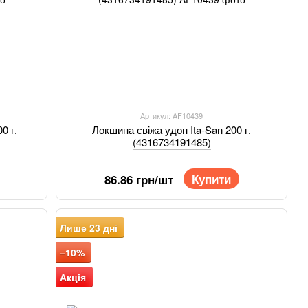
Артикул: AF10439
0 г.
Локшина свіжа удон Ita-San 200 г.
(4316734191485)
Купити
86.86 грн/шт
Лише 23 дні
−10%
Акція