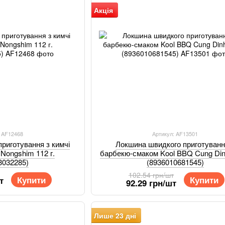
Акція
: AF12468
Артикул: AF13501
риготування з кимчі
Локшина швидкого приготуванн
 Nongshim 112 г.
барбекю-смаком Kool BBQ Cung Dinh
3032285)
(8936010681545)
102.54 грн/шт
Купити
Купити
т
92.29 грн/шт
Лише 23 дні