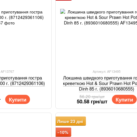
: AF13767
Артикул: AF13495
приготування гостра
Локшина швидкого приготування го
00 г. (8712429361106)
креветкою Hot & Sour Prawn Hot Po
Dinh 85 г. (8936010680555)
56.20 грн/шт
Купити
Купити
т
50.58 грн/шт
Лише 23 дні
−10%