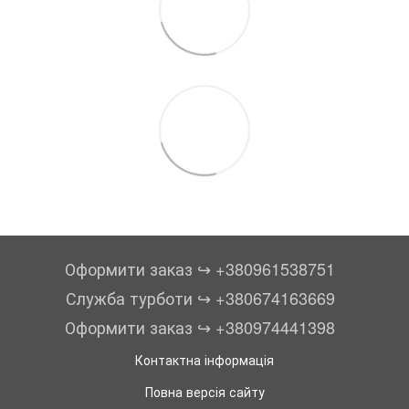
Оформити заказ ↪︎ +380961538751
Служба турботи ↪︎ +380674163669
Оформити заказ ↪︎ +380974441398
Контактна інформація
Повна версія сайту