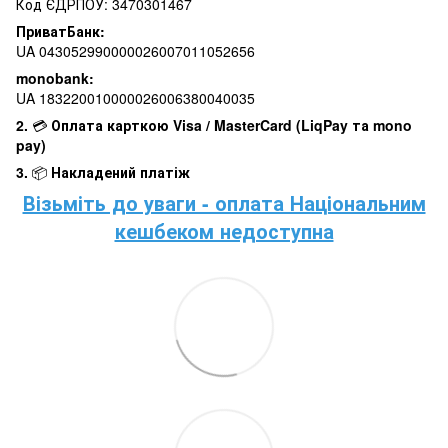
Код ЄДРПОУ: 3470301467
ПриватБанк:
UA 043052990000026007011052656
monobank:
UA 183220010000026006380040035
2.
💳
Оплата карткою Visa / MasterCard (LiqPay та mono
pay)
3.
📦
Накладений платіж
Візьміть до уваги - оплата Національним
кешбеком недоступна