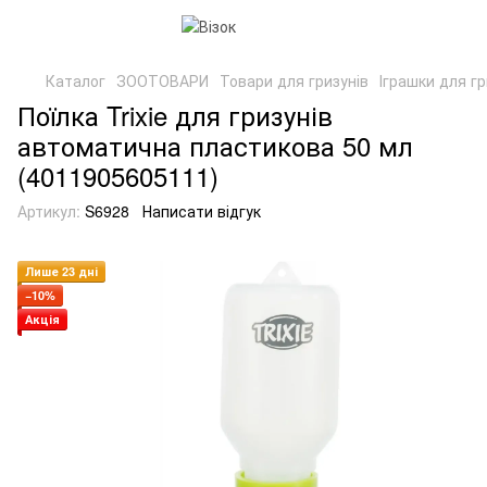
Каталог
ЗООТОВАРИ
Товари для гризунів
Іграшки для гр
Поїлка Trixie для гризунів
автоматична пластикова 50 мл
(4011905605111)
Артикул:
S6928
Написати відгук
Лише 23 дні
−10%
Акція