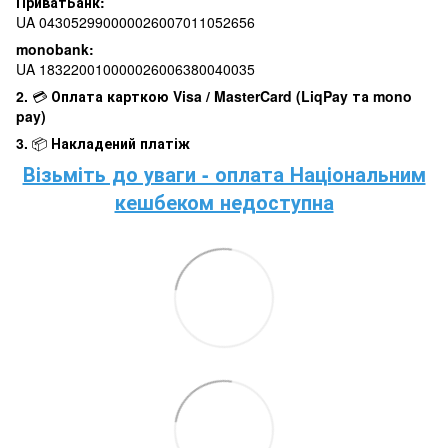
ПриватБанк:
UA 043052990000026007011052656
monobank:
UA 183220010000026006380040035
2.
💳
Оплата карткою Visa / MasterCard (LiqPay та mono
pay)
3.
📦
Накладений платіж
Візьміть до уваги - оплата Національним
кешбеком недоступна