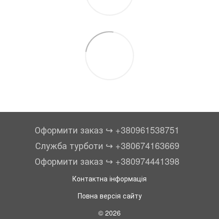
Оформити заказ ↪︎ +380961538751
Служба турботи ↪︎ +380674163669
Оформити заказ ↪︎ +380974441398
Контактна інформація
Повна версія сайту
© 2026