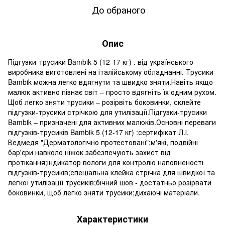
До обраного
Опис
Підгузки-трусики Bambik 5 (12-17 кг) . від українського
виробника виготовлені на італійському обладнанні. Трусики
Bambik можна легко вдягнути та швидко зняти.Навіть якщо
малюк активно пізнає світ – просто вдягніть їх одним рухом.
Щоб легко зняти трусики – розірвіть боковинки, склейте
підгузки-трусики стрічкою для утилізації.Підгузки-трусики
Bambik – призначені для активних малюків.Основні переваги
підгузків-трусиків Bambik 5 (12-17 кг) :сертифікат Л.І.
Ведмедя "Дерматологічно протестовані";м'які, подвійні
бар'єри навколо ніжок забезпечують захист від
протікання;індикатор вологи для контролю наповненості
підгузків-трусиків;спеціальна клейка стрічка для швидкої та
легкої утилізації трусиків;бічний шов - достатньо розірвати
боковинки, щоб легко зняти трусики;дихаючі матеріали.
Характеристики