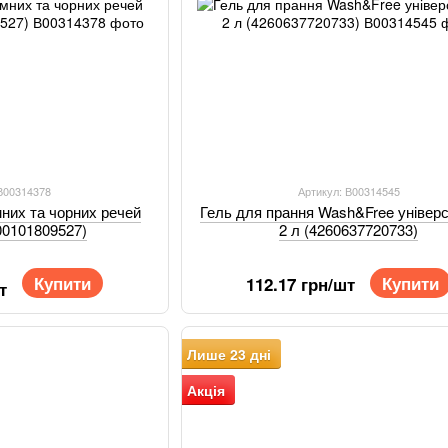
 В00314378
Артикул: В00314545
мних та чорних речей
Гель для прання Wash&Free універ
00101809527)
2 л (4260637720733)
Купити
Купити
112.17 грн/шт
т
Лише 23 дні
Акція