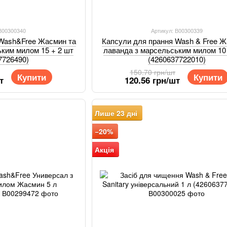
 В00300340
Артикул: В00300339
 Wash&Free Жасмин та
Капсули для прання Wash & Free Ж
ьким милом 15 + 2 шт
лаванда з марсельським милом 10
7726490)
(4260637722010)
150.70 грн/шт
Купити
Купити
т
120.56 грн/шт
Лише 23 дні
−20%
Акція