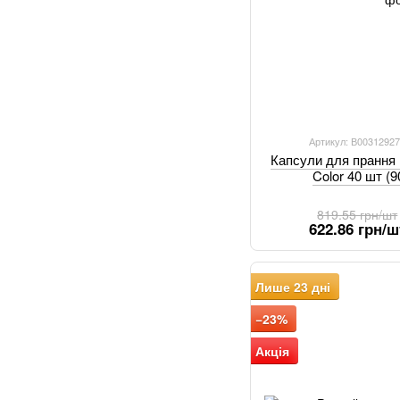
Артикул: В0031292
Капсули для прання
Color 40 шт (
819.55 грн/шт
622.86 грн/ш
Лише 23 дні
−23%
Акція