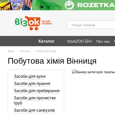
Перейти до основного контенту
Каталог
VizokZOO 🐱🐶
Про нас
Відгуки про магазин
Візок
Каталог
Побутова хімія
Побутова хімія Вінниця
Засоби для кухні
Засоби для прання
Засоби для прибирання
Засоби для прочистки
труб
Засоби для санвузлів