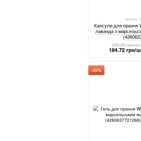
Артикул:
Капсули для прання
лаванда з марсельс
(426063
230.90 грн/шт
184.72 грн/ш
−20%