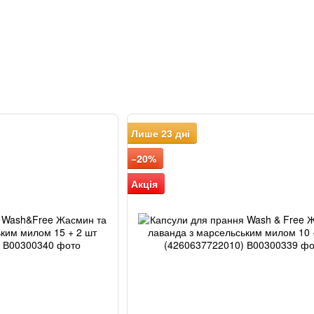
Лише 23 дні
−20%
Акція