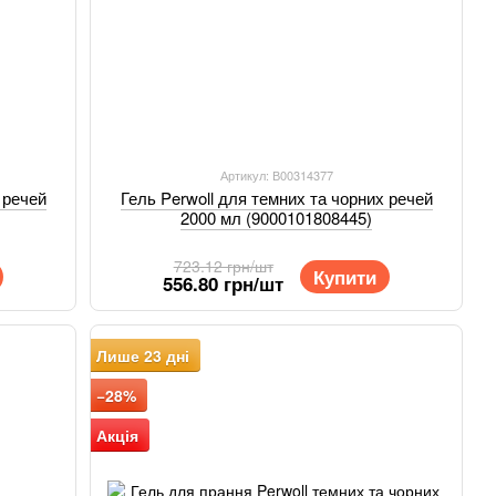
Артикул: В00314377
 речей
Гель Perwoll для темних та чорних речей
2000 мл (9000101808445)
723.12 грн/шт
Купити
556.80 грн/шт
Лише 23 дні
−28%
Акція