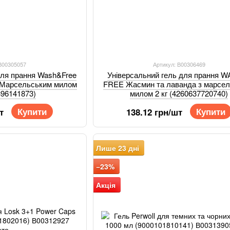
 В00305057
Артикул: В00306469
для прання Wash&Free
Універсальний гель для прання 
з Марсельським милом
FREE Жасмин та лаванда з марсе
396141873)
милом 2 кг (4260637720740)
Купити
Купити
т
138.12 грн/шт
Лише 23 дні
−23%
Акція