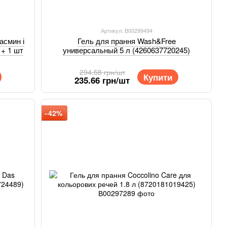
Артикул: В00299494
асмин і
Гель для прання Wash&Free
 + 1 шт
универсальный 5 л (4260637720245)
294.58 грн/шт
Купити
235.66 грн/шт
−42%