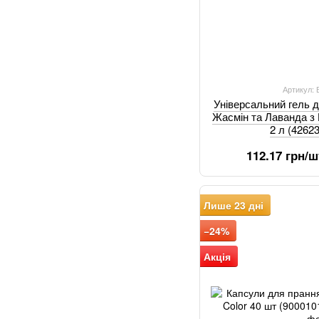
Артикул:
Універсальний гель 
Жасмін та Лаванда 
2 л (4262
112.17 грн/ш
Лише 23 дні
−24%
Акція