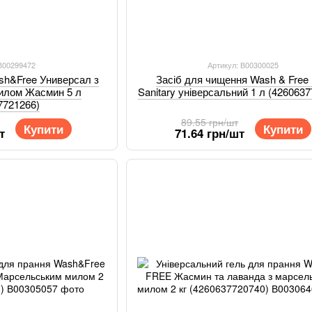
 В00299472
Артикул: В00300025
sh&Free Универсал з
Засіб для чищення Wash & Free
илом Жасмин 5 л
Sanitary універсальний 1 л (426063
7721266)
89.55 грн/шт
Купити
Купити
т
71.64 грн/шт