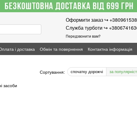
Оформити заказ ↪︎ +38096153
Служба турботи ↪︎ +38067416
Передзвонити вам?
Оплата і доставка
Обмін та повернення
Контактна інформація
спочатку дорожчі
за популярніс
Сортування: