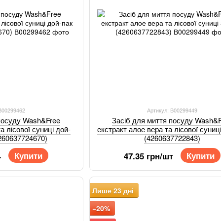
 В00299462
Артикул: В00299449
 посуду Wash&Free
Засіб для миття посуду Wash&
а лісової суниці дой-
екстракт алое вера та лісової суниц
4260637724670)
(4260637722843)
Купити
Купити
47.35 грн/шт
т
Лише 23 дні
−20%