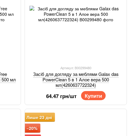
Артикул: В00299480
Free
Засіб для догляду за меблями Galax das
і 500 мл
PowerClean 5 в 1 Алое вера 500
мл(4260637722324)
Купити
64.47 грн/шт
Лише 23 дні
−20%