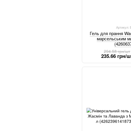
Артикул:
Гель для прання Wa
марсельським м
(426063
294.58 грн/шт
235.66 грн/ш