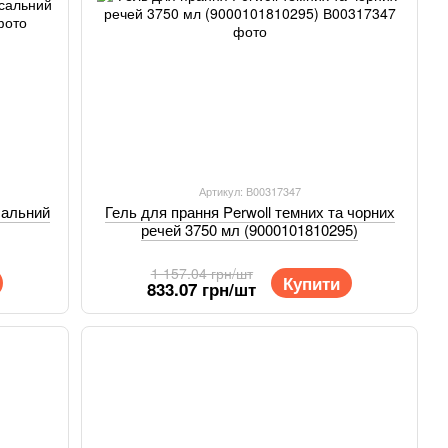
Артикул: В00317347
сальний
Гель для прання Perwoll темних та чорних
речей 3750 мл (9000101810295)
1 157.04 грн/шт
Купити
833.07 грн/шт