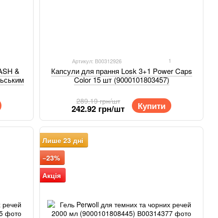
1
Артикул: В00312926
WASH &
Капсули для прання Losk 3+1 Power Caps
льським
Color 15 шт (9000101803457)
289.19 грн/шт
Купити
242.92 грн/шт
Лише 23 дні
−23%
Акція