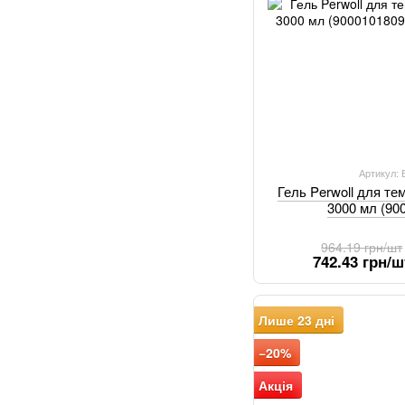
Артикул:
Гель Perwoll для те
3000 мл (90
964.19 грн/шт
742.43 грн/ш
Лише 23 дні
−20%
Акція