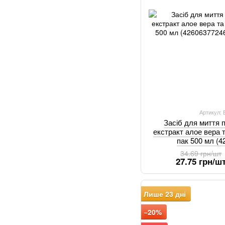
Артикул:
Засіб для миття
екстракт алое вера т
пак 500 мл (
34.69 грн/шт
27.75 грн/ш
Лише 23 дні
−20%