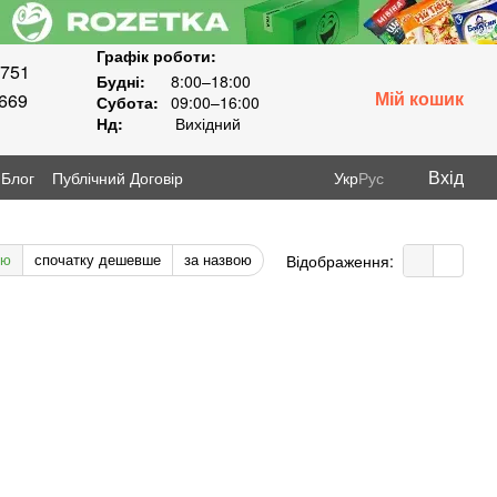
Графік роботи:
8751
Будні:
8:00–18:00
Мій кошик
3669
Субота:
09:00–16:00
Нд:
Вихідний
Вхід
Блог
Публічний Договір
Укр
Рус
тю
спочатку дешевше
за назвою
Відображення: