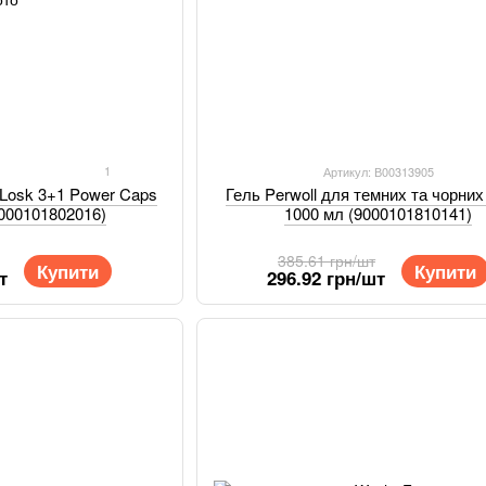
1
7
Артикул: В00313905
Гель Perwoll для темних та чорних
 Losk 3+1 Power Caps
1000 мл (9000101810141)
9000101802016)
385.61 грн/шт
Купити
Купити
296.92 грн/шт
т