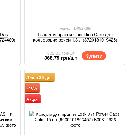
Артикул: В00297289
 Das
Гель для прання Coccolino Care для
7724489)
кольорових речей 1.8 л (8720181019425)
632.33 грн/шт
Купити
366.75 грн/шт
Лише 23 дні
−16%
Акція