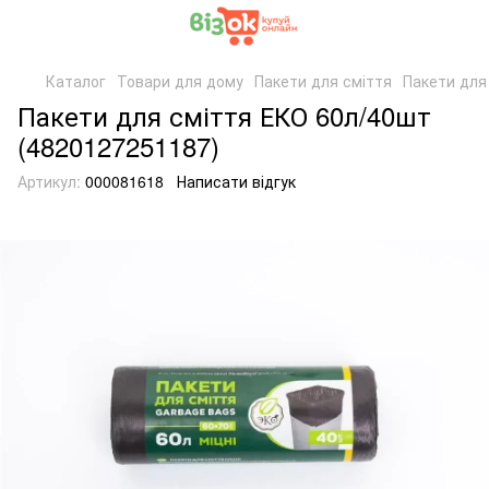
Каталог
Товари для дому
Пакети для сміття
Пакети для
Пакети для сміття ЕКО 60л/40шт
(4820127251187)
Артикул:
000081618
Написати відгук