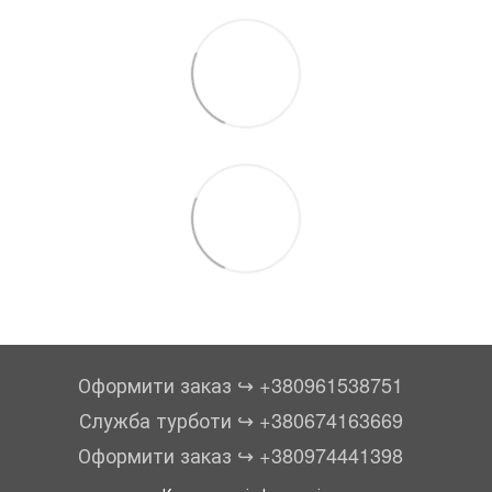
Оформити заказ ↪︎ +380961538751
Служба турботи ↪︎ +380674163669
Оформити заказ ↪︎ +380974441398