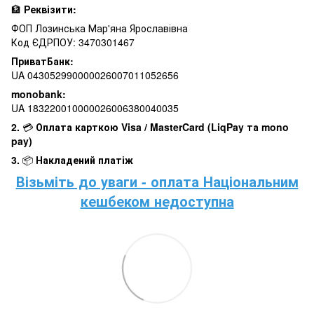
🏦
Реквізити:
ФОП Лозинська Мар'яна Ярославівна
Код ЄДРПОУ: 3470301467
ПриватБанк:
UA 043052990000026007011052656
monobank:
UA 183220010000026006380040035
2.
💳
Оплата карткою Visa / MasterCard (LiqPay та mono
pay)
3.
📦
Накладений платіж
Візьміть до уваги - оплата Національним
кешбеком недоступна