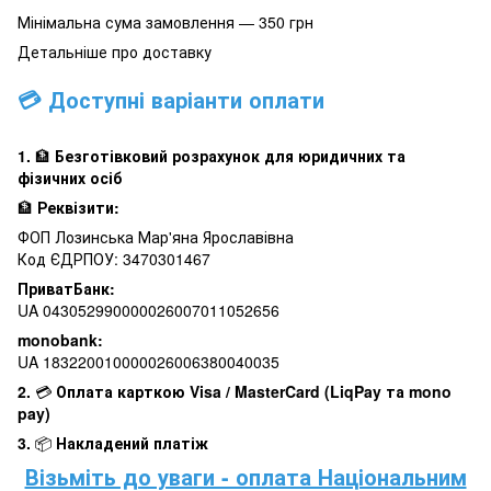
Мінімальна сума замовлення — 350 грн
Детальніше про доставку
💳 Доступні варіанти оплати
1.
🏦
Безготівковий розрахунок для юридичних та
фізичних осіб
🏦
Реквізити:
ФОП Лозинська Мар'яна Ярославівна
Код ЄДРПОУ: 3470301467
ПриватБанк:
UA 043052990000026007011052656
monobank:
UA 183220010000026006380040035
2.
💳
Оплата карткою Visa / MasterCard (LiqPay та mono
pay)
3.
📦
Накладений платіж
Візьміть до уваги - оплата Національним