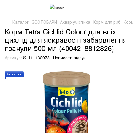
Каталог
ЗООТОВАРИ
Акваріумістика
Корм для риб
Корм
Корм Tetra Cichlid Colour для всіх
цихлід для яскравості забарвлення
гранули 500 мл (4004218812826)
Артикул:
S1111132078
Написати відгук
Новинка