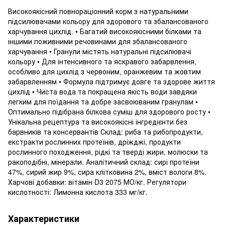
Високоякісний повнораціонний корм з натуральними
підсилювачами кольору для здорового та збалансованого
харчування цихлід. • Багатий високоякісними білками та
іншими поживними речовинами для збалансованого
харчування • Гранули містять натуральні підсилювачі
кольору • Для інтенсивного та яскравого забарвлення,
особливо для цихлід з червоним, оранжевим та жовтим
забарвленням • Формула підтримує довге та здорове життя
цихлід • Чиста вода та покращена якість води завдяки
легким для поїдання та добре засвоюваним гранулам •
Оптимально підібрана білкова суміш для здорового росту •
Унікальна рецептура та високоякісні інгредієнти без
барвників та консервантів Склад: риба та рибопродукти,
екстракти рослинних протеїнів, дріжджі, продукти
рослинного походження, рідкі та тверді жири, молюски та
ракоподібні, мінерали. Аналітичний склад: сирі протеїни
47%, сирий жир 9%, сира клітковина 2%, вміст вологи 8%.
Харчові добавки: вітамін D3 2075 МО/кг. Регулятори
кислотності: Лимонна кислота 333 мг/кг.
Характеристики