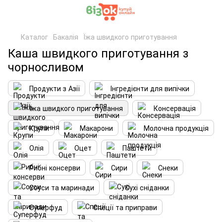
Каталог
Бакалія
Їжа швидкого приготування
Каша швидкого приготування з
чорносливом
Продукти з Азії
Інгредієнти для випічки
Їжа швидкого приготування
Консервація
Крупи
Макарони
Молочна продукція
Олія
Оцет
Паштети
Рибні консерви
Сири
Снеки
Соуси та маринади
Сухі сніданки
Суперфуд
Спеції та приправи