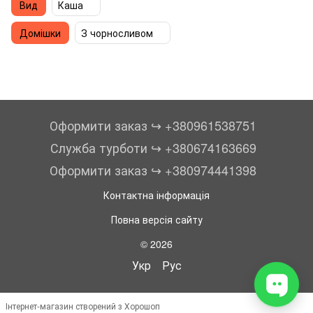
Вид
Каша
Домішки
З чорносливом
Оформити заказ ↪︎ +380961538751
Служба турботи ↪︎ +380674163669
Оформити заказ ↪︎ +380974441398
Контактна інформація
Повна версія сайту
© 2026
Укр
Рус
Інтернет-магазин створений з Хорошоп