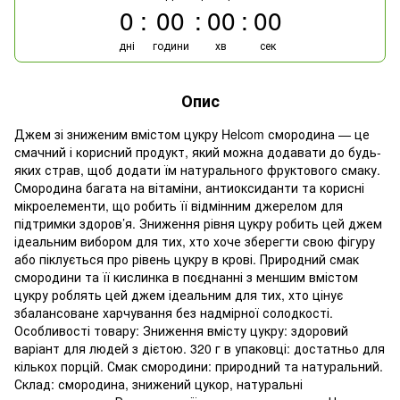
0
00
00
00
дні
години
хв
сек
Опис
Джем зі зниженим вмістом цукру Helcom смородина — це
смачний і корисний продукт, який можна додавати до будь-
яких страв, щоб додати їм натурального фруктового смаку.
Смородина багата на вітаміни, антиоксиданти та корисні
мікроелементи, що робить її відмінним джерелом для
підтримки здоров’я. Зниження рівня цукру робить цей джем
ідеальним вибором для тих, хто хоче зберегти свою фігуру
або піклується про рівень цукру в крові. Природний смак
смородини та її кислинка в поєднанні з меншим вмістом
цукру роблять цей джем ідеальним для тих, хто цінує
збалансоване харчування без надмірної солодкості.
Особливості товару: Зниження вмісту цукру: здоровий
варіант для людей з дієтою. 320 г в упаковці: достатньо для
кількох порцій. Смак смородини: природний та натуральний.
Склад: смородина, знижений цукор, натуральні