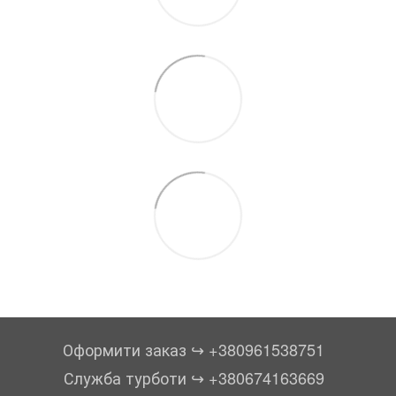
Оформити заказ ↪︎ +380961538751
Служба турботи ↪︎ +380674163669