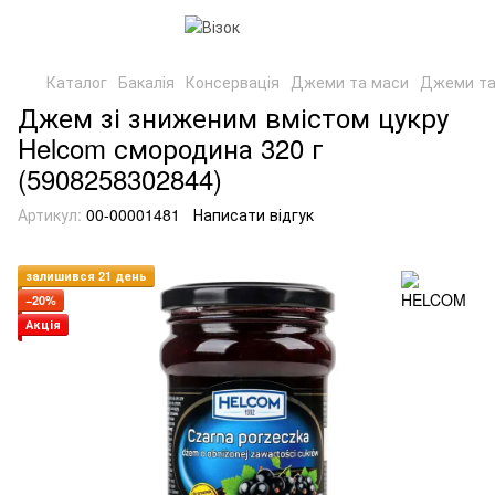
Каталог
Бакалія
Консервація
Джеми та маси
Джеми та
Джем зі зниженим вмістом цукру
Helcom смородина 320 г
(5908258302844)
Артикул:
00-00001481
Написати відгук
залишився 21 день
−20%
Акція