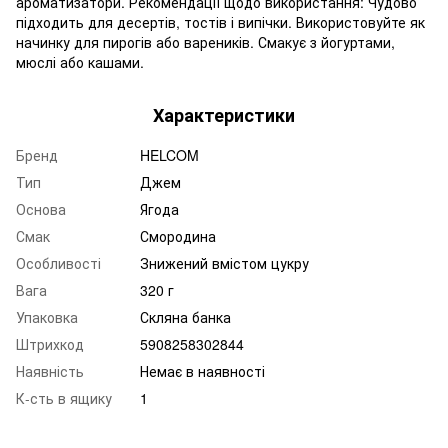
ароматизатори. Рекомендації щодо використання: Чудово
підходить для десертів, тостів і випічки. Використовуйте як
начинку для пирогів або вареників. Смакує з йогуртами,
мюслі або кашами.
Характеристики
Бренд
HELCOM
Тип
Джем
Основа
Ягода
Смак
Смородина
Особливості
Знижений вмістом цукру
Вага
320 г
Упаковка
Скляна банка
Штрихкод
5908258302844
Наявність
Немає в наявності
К-сть в ящику
1