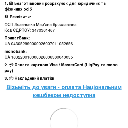
1.
🏦
Безготівковий розрахунок для юридичних та
фізичних осіб
🏦
Реквізити:
ФОП Лозинська Мар'яна Ярославівна
Код ЄДРПОУ: 3470301467
ПриватБанк:
UA 043052990000026007011052656
monobank:
UA 183220010000026006380040035
2.
💳
Оплата карткою Visa / MasterCard (LiqPay та mono
pay)
3.
📦
Накладений платіж
Візьміть до уваги - оплата Національним
кешбеком недоступна